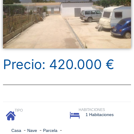
Precio: 420.000 €
HABITACIONES
TIPO
1 Habitaciones
-
-
-
Casa
Nave
Parcela